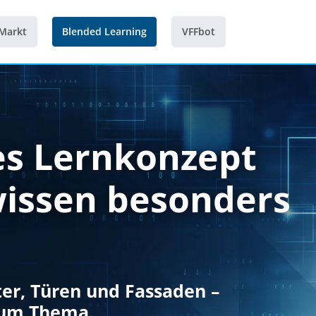
 Markt
Blended Learning
VFFbot
es Lernkonzept
wissen besonders
ter, Türen und Fassaden –
 zum Thema.