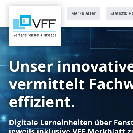
Zum
Inhalt
Merkblätter
Statistik +
springen
Unser innovativ
vermittelt Fach
effizient.
Digitale Lerneinheiten über Fens
jeweils inklusive VFF Merkblatt