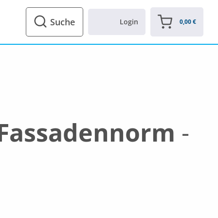
Suche
Login
0,00
€
r Fassadennorm
-