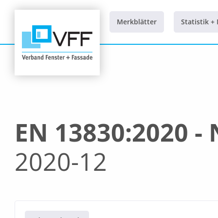
Zum
Inhalt
Merkblätter
Statistik +
springen
EN 13830:2020 -
2020-12