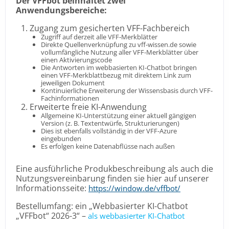
Der VFFbot beinhaltet zwei
Anwendungsbereiche:
Zugang zum gesicherten VFF-Fachbereich
Zugriff auf derzeit alle VFF-Merkblätter
Direkte Quellenverknüpfung zu vff-wissen.de sowie
vollumfängliche Nutzung aller VFF-Merkblätter über
einen Aktivierungscode
Die Antworten im webbasierten KI-Chatbot bringen
einen VFF-Merkblattbezug mit direktem Link zum
jeweiligen Dokument
Kontinuierliche Erweiterung der Wissensbasis durch VFF-
Fachinformationen
Erweiterte freie KI-Anwendung
Allgemeine KI-Unterstützung einer aktuell gängigen
Version (z. B. Textentwürfe, Strukturierungen)
Dies ist ebenfalls vollständig in der VFF-Azure
eingebunden
Es erfolgen keine Datenabflüsse nach außen
Eine ausführliche Produkbeschreibung als auch die
Nutzungsvereinbarung finden sie hier auf unserer
Informationsseite:
https://window.de/vffbot/
Bestellumfang: ein „Webbasierter KI-Chatbot
„VFFbot“ 2026-3“ –
als webbasierter KI-Chatbot